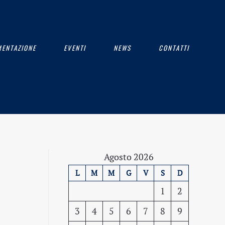
ENTAZIONE
EVENTI
NEWS
CONTATTI
Agosto 2026
L
M
M
G
V
S
D
1
2
3
4
5
6
7
8
9