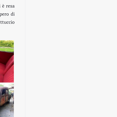
 è resa
upero di
ttuccio