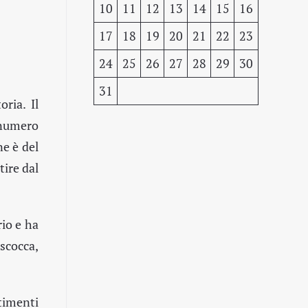
10
11
12
13
14
15
16
17
18
19
20
21
22
23
24
25
26
27
28
29
30
31
ria. Il
 numero
ne è del
tire dal
rio e ha
scocca,
timenti