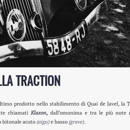
LLA TRACTION
ltimo prodotto nello stabilimento di Quai de Javel, la T
nte chiamati
Klaxon
,
dall’omonima e tra le più note
o bitonale acuto
(aigu)
e basso
(grave)
.