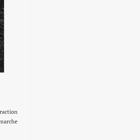
raction
 marche