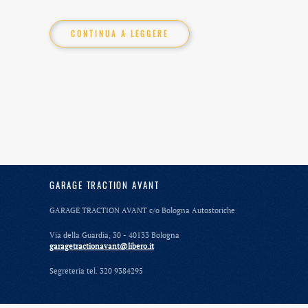
CONTINUA A LEGGERE
GARAGE TRACTION AVANT
GARAGE TRACTION AVANT c/o Bologna Autostoriche
Via della Guardia, 30 - 40133 Bologna
garagetractionavant@libero.it
Segreteria tel. 320 9384295