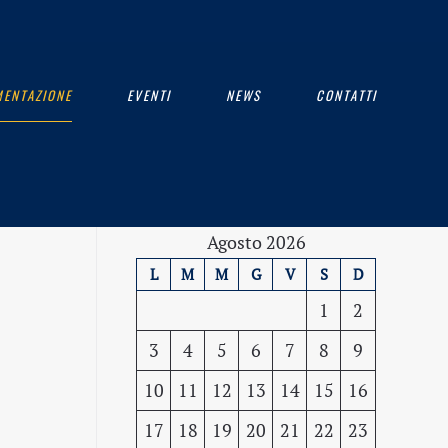
ENTAZIONE
EVENTI
NEWS
CONTATTI
Agosto 2026
L
M
M
G
V
S
D
1
2
3
4
5
6
7
8
9
10
11
12
13
14
15
16
17
18
19
20
21
22
23