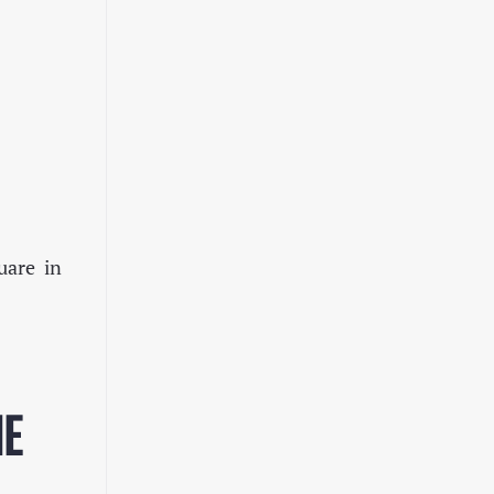
uare in
NE