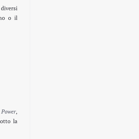
diversi
no o il
g Power
,
otto la